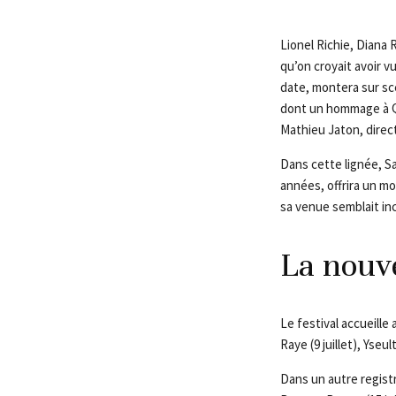
Lionel Richie, Diana
qu’on croyait avoir vu
date, montera sur scèn
dont un hommage à Qui
Mathieu Jaton, direct
Dans cette lignée, Sa
années, offrira un m
sa venue semblait in
La nouve
Le festival accueille
Raye (9 juillet), Yseu
Dans un autre registr