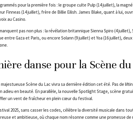
ogrammés pour la première fois : le groupe culte Pulp (14 juillet), la mag
eur Finneas (14 juillet), frère de Billie Eilish. James Blake, quant à lui, ouvr
voix au Casino.
nquent pas non plus : la révélation britannique Sienna Spiro (4 juillet), 
ingue entre Gaza et Paris, ou encore Solann (9 juillet) et Yoa (16 juillet), d
one.
ière danse pour la Scène du
 majestueuse Scène du Lac vivra sa dernière édition cet été. Pas de lifti
 adieu en beauté. En parallèle, la nouvelle Spotlight Stage, scène gratui
ffler un vent de fraîcheur en plein cœur du festival.
ival 2025, sans casser les codes, célèbre la diversité musicale dans to
leureuse et ambitieuse, où chaque nom résonne comme une promesse d