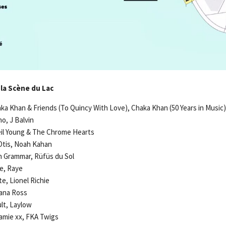
la Scène du Lac
haka Khan & Friends (To Quincy With Love), Chaka Khan (50 Years in Music)
no, J Balvin
Neil Young & The Chrome Hearts
l Otis, Noah Kahan
on Grammar, Rüfüs du Sol
de, Raye
ste, Lionel Richie
Diana Ross
ult, Laylow
Jamie xx, FKA Twigs