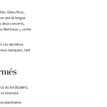
thes. Diana Ross,
, son ami de longue
vec deux concerts,
lus Montreux », confie
et ces dernières
-vous marquant, tant
irmés
 du Sol (8 juillet),
 et intensité.
ton planétaires.