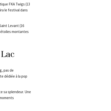
nétique FKA Twigs (13
ira le festival dans
Saint Levant (16
eux étoiles montantes
 Lac
ng, pas de
te dédiée à la pop
ute sa splendeur. Une
e moments