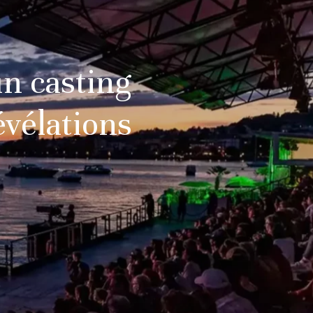
un casting
évélations