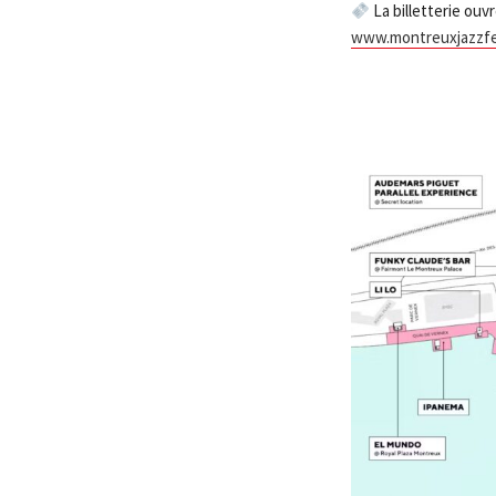
La billetterie ouvr
www.montreuxjazzfe