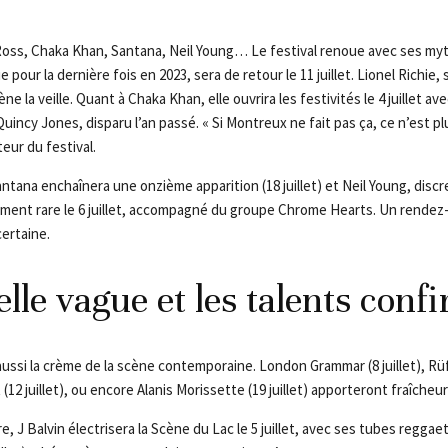
 Ross, Chaka Khan, Santana, Neil Young… Le festival renoue avec ses my
e pour la dernière fois en 2023, sera de retour le 11 juillet. Lionel Richie
e la veille. Quant à Chaka Khan, elle ouvrira les festivités le 4 juillet a
ncy Jones, disparu l’an passé. « Si Montreux ne fait pas ça, ce n’est p
eur du festival.
ntana enchaînera une onzième apparition (18 juillet) et Neil Young, discr
oment rare le 6 juillet, accompagné du groupe Chrome Hearts. Un rendez
certaine.
lle vague et les talents conf
 aussi la crème de la scène contemporaine. London Grammar (8 juillet), Rüfüs
lt (12 juillet), ou encore Alanis Morissette (19 juillet) apporteront fraîcheur
e, J Balvin électrisera la Scène du Lac le 5 juillet, avec ses tubes reggae