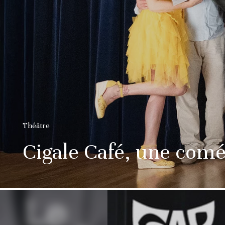
Théâtre
Cigale Café, une comé