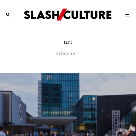
art
Aléatoire