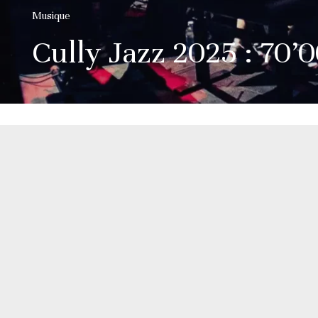
Musique
Cully Jazz 2025 : 70’0