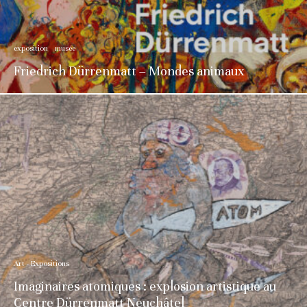
exposition
musée
Friedrich Dürrenmatt – Mondes animaux
Art - Expositions
Imaginaires atomiques : explosion artistique au
Centre Dürrenmatt Neuchâtel