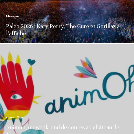
Musique
Paléo 2026 : Katy Perry, The Cure et Gorillaz à
l’affiche
conte
Nyon
Animoh, un week-end de contes au château de