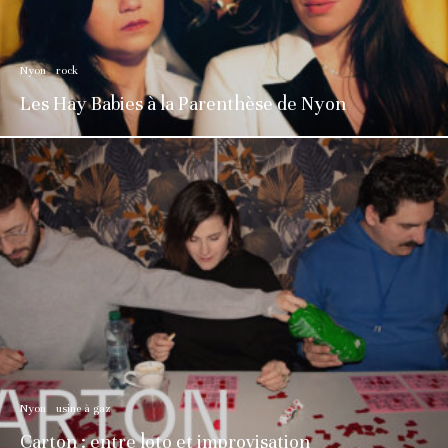
Nyon
rock
Les Hay Babies à la Parenthèse de Nyon
Nyon
usine à gaz
Carton : entre loto et improvisation