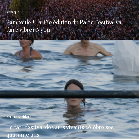
Musique
Bamboulé ! La 47e édition du Paléo Festival va
faire vibrer Nyon
Art - Expositions
Le far° festival des arts vivants célèbre ses
quarante ans