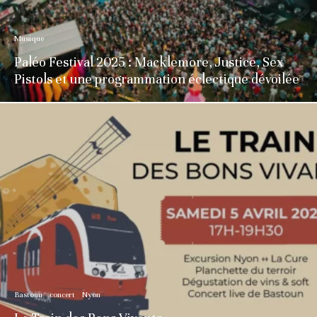
Musique
Paléo Festival 2025 : Macklemore, Justice, Sex
Pistols et une programmation éclectique dévoilée
Bastoun
concert
Nyon