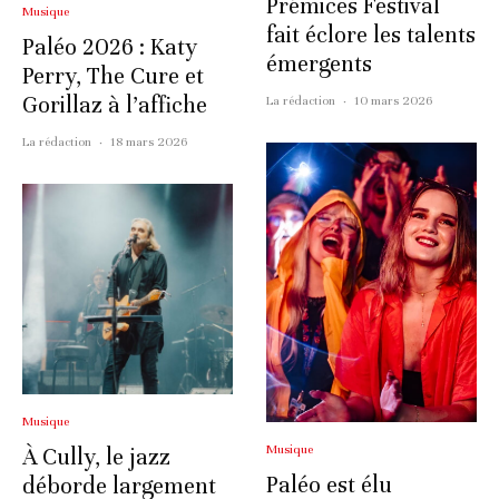
Prémices Festival
Musique
fait éclore les talents
Paléo 2026 : Katy
émergents
Perry, The Cure et
Gorillaz à l’affiche
La rédaction
·
10 mars 2026
La rédaction
·
18 mars 2026
Musique
Musique
À Cully, le jazz
Paléo est élu
déborde largement