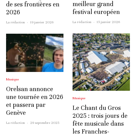
meilleur grand
de ses frontières en
festival européen
2026
La rédaction
·
15 janvier 2026
La rédaction
·
19 janvier 2026
Musique
Orelsan annonce
une tournée en 2026
Musique
et passera par
Le Chant du Gros
Genève
2025 : trois jours de
fête musicale dans
La rédaction
·
29 septembre 2025
les Franches-