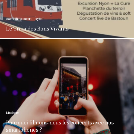
Bastoun
concert
Nyon
Le Train des Bons Vivants
Musique
Pourquoi filmons-nous les concerts avec nos
smartphones ?