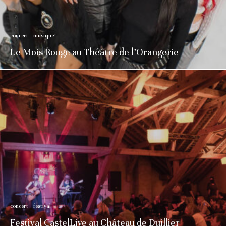
concert
musique
Le Mois Rouge au Théâtre de l’Orangerie
concert
festival
Festival CastelLive au Château de Duillier