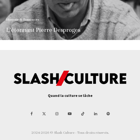
Humour & Bons mots
L’étonnant Pierre Desproges
Quand la culture se lâche
2024-2026 © Slash Culture - Tous droits réservés.