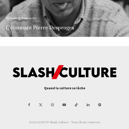
Humour & Bons mots
L’étonnant Pierre Desproges
Quand la culture se lâche
2024-2026 © Slash Culture - Tous droits réservés.