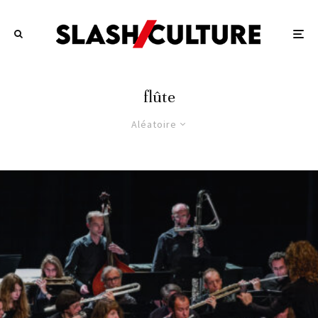
flûte
Aléatoire