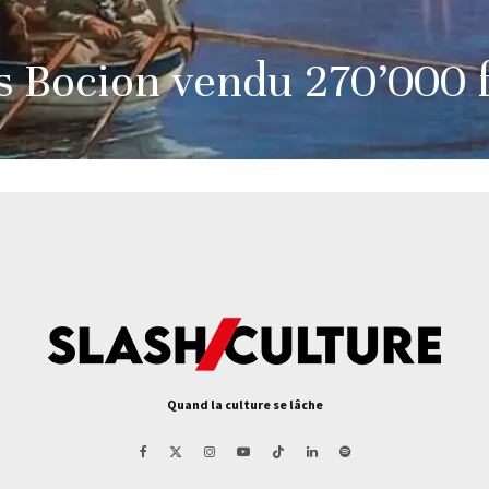
s Bocion vendu 270’000 
Quand la culture se lâche