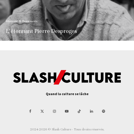
Humour & Bons mots
L’étonnant Pierre Desproges
Quand la culture se lâche
2024-2026 © Slash Culture - Tous droits réservés.