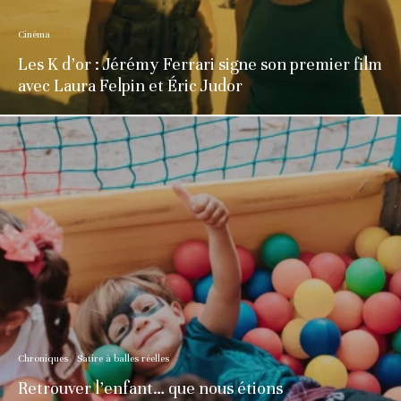
Cinéma
Les K d’or : Jérémy Ferrari signe son premier film
avec Laura Felpin et Éric Judor
Chroniques
Satire à balles réelles
Retrouver l’enfant… que nous étions