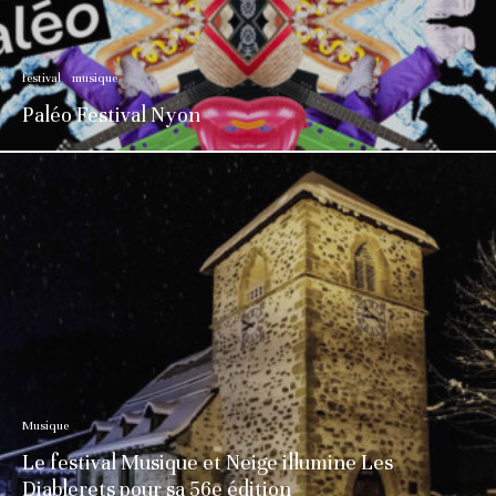
festival
musique
Paléo Festival Nyon
Musique
Le festival Musique et Neige illumine Les
Diablerets pour sa 56e édition