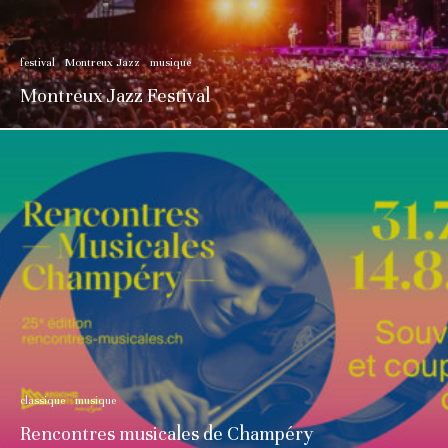
festival
Montreux Jazz
musique
Montreux Jazz Festival
classique
musique
Rencontres musicales de Champéry