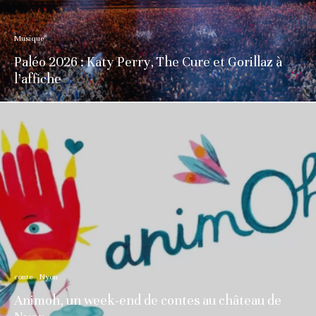
Musique
Paléo 2026 : Katy Perry, The Cure et Gorillaz à
l’affiche
conte
Nyon
Animoh, un week-end de contes au château de