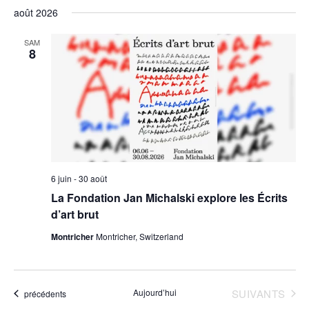
et
Sélectionnez
vues
août 2026
une
navigati
Évè
date.
de
SAM
8
vues
Évèneme
6 juin
-
30 août
La Fondation Jan Michalski explore les Écrits
d’art brut
Montricher
Montricher, Switzerland
ÉVÈNEMENTS
Aujourd’hui
SUIVANTS
Évènements
précédents