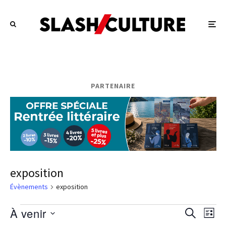
PARTENAIRE
exposition
Évènements
exposition
Évènements
À venir
Recherc
Navi
RECHERCH
LISTE
de