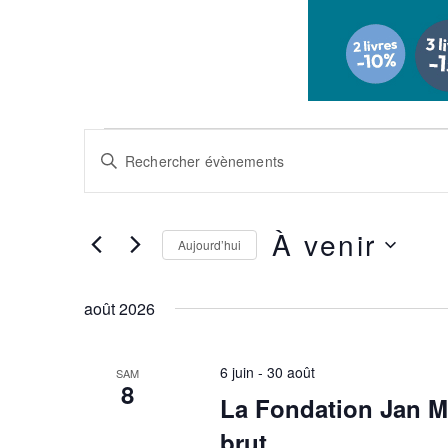
Évènements
Recherche
Saisir
et
mot-
navigation
clé.
de
Rechercher
À venir
Aujourd’hui
vues
Évènements
Sélectionnez
par
Évènements
une
mot-
août 2026
date.
clé.
6 juin
-
30 août
SAM
8
La Fondation Jan Mic
brut