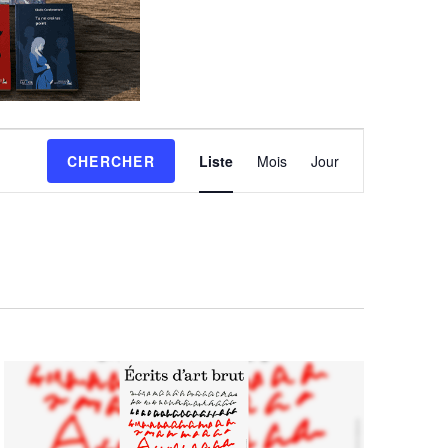
Navigation
de
CHERCHER
Liste
Mois
Jour
vues
Évènement