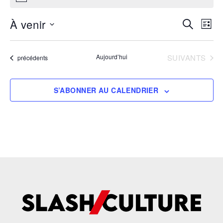
À venir
Recherc
Navi
RECHERCH
LISTE
de
et
Sélectionnez
vues
une
navigati
Évè
ÉVÈNEMENTS
Aujourd’hui
SUIVANTS
Évènements
précédents
date.
de
vues
S’ABONNER AU CALENDRIER
Évèneme