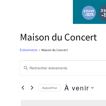
Maison du Concert
Évènements
Maison du Concert
Évènements
Recherche
Saisir
et
mot-
navigation
clé.
de
Rechercher
À venir
Aujourd’hui
vues
Évènements
Sélectionnez
par
Évènements
une
mot-