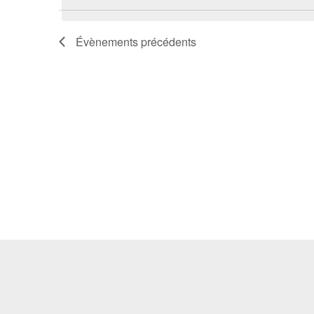
date.
clé.
Évènements
précédents