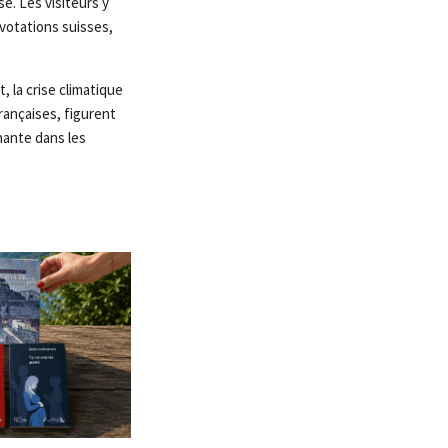
e. Les visiteurs y
 votations suisses,
 la crise climatique
rançaises, figurent
nante dans les