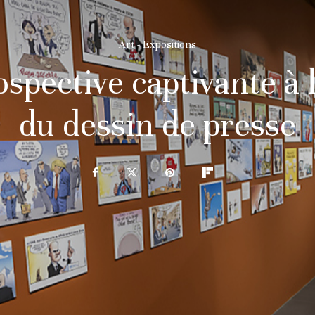
Art - Expositions
spective captivante à
du dessin de presse