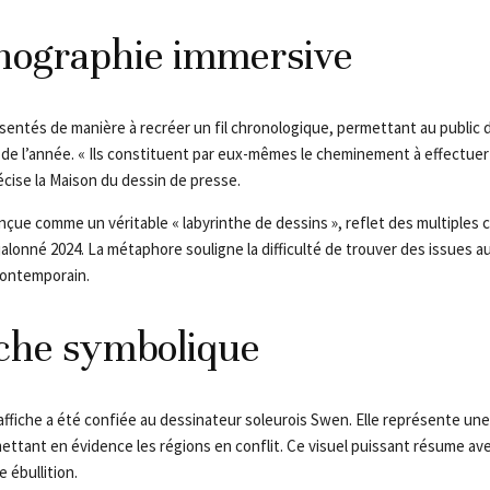
nographie immersive
sentés de manière à recréer un fil chronologique, permettant au public d
 l’année. « Ils constituent par eux-mêmes le cheminement à effectuer 
écise la Maison du dessin de presse.
nçue comme un véritable « labyrinthe de dessins », reflet des multiples 
jalonné 2024. La métaphore souligne la difficulté de trouver des issues au
ontemporain.
iche symbolique
l’affiche a été confiée au dessinateur soleurois Swen. Elle représente u
ettant en évidence les régions en conflit. Ce visuel puissant résume ave
 ébullition.