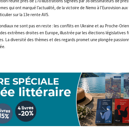
tion réunit près de 170 illustrations signées par 36 dessinateurs de press
es qui ont marqué l’actualité, de la victoire de Nemo à l’Eurovision aux
iculier sur la 13e rente AVS.
diaux ne sont pas en reste : les conflits en Ukraine et au Proche-Orient,
es extrêmes droites en Europe, illustrée par les élections législatives f
res. La diversité des thèmes et des regards promet une plongée passion
ée.