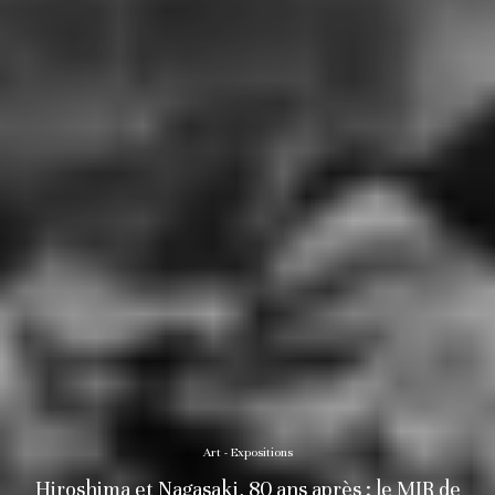
Art - Expositions
Hiroshima et Nagasaki, 80 ans après : le MIR de