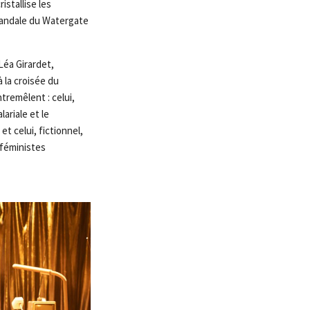
istallise les
candale du Watergate
Léa Girardet,
 la croisée du
tremêlent : celui,
ariale et le
t celui, fictionnel,
 féministes