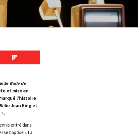
eille
Balle de
ite et mise en
marqué l’histoire
illie Jean King et
 ».
tennis entré dans
resse baptise « La