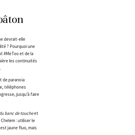
 bâton
e devrait-elle
lité ? Pourquoi une
t #MeToo et de la
ière les continuités
.
t de paranoïa
ge, téléphones
gresse, jusqu’à faire
du banc de touche
et
Chelem : utiliser le
 est jaune fluo, mais