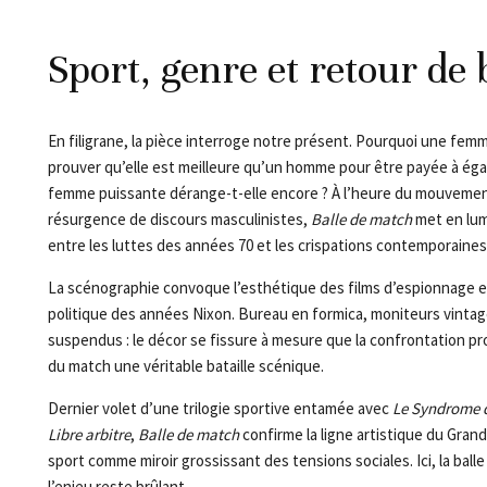
Sport, genre et retour de
En filigrane, la pièce interroge notre présent. Pourquoi une femm
prouver qu’elle est meilleure qu’un homme pour être payée à éga
femme puissante dérange-t-elle encore ? À l’heure du mouvemen
résurgence de discours masculinistes,
Balle de match
met en lum
entre les luttes des années 70 et les crispations contemporaines
La scénographie convoque l’esthétique des films d’espionnage e
politique des années Nixon. Bureau en formica, moniteurs vinta
suspendus : le décor se fissure à mesure que la confrontation pro
du match une véritable bataille scénique.
Dernier volet d’une trilogie sportive entamée avec
Le Syndrome 
Libre arbitre
,
Balle de match
confirme la ligne artistique du Grand 
sport comme miroir grossissant des tensions sociales. Ici, la balle
l’enjeu reste brûlant.