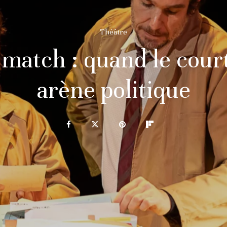
Théâtre
 match : quand le cour
arène politique