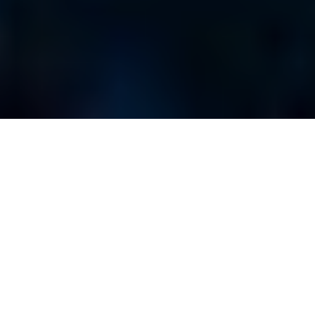
Pierre Daschier / Andy
Vella / Knut Aserud /
Écrit par
La rédaction
Photos