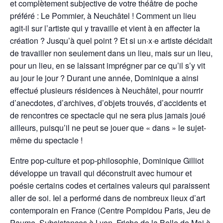
et complètement subjective de votre théâtre de poche
préféré : Le Pommier, à Neuchâtel ! Comment un lieu
agit-il sur l’artiste qui y travaille et vient à en affecter la
création ? Jusqu’à quel point ? Et si un·x·e artiste décidait
de travailler non seulement dans un lieu, mais sur un lieu,
pour un lieu, en se laissant imprégner par ce qu’il s’y vit
au jour le jour ? Durant une année, Dominique a ainsi
effectué plusieurs résidences à Neuchâtel, pour nourrir
d’anecdotes, d’archives, d’objets trouvés, d’accidents et
de rencontres ce spectacle qui ne sera plus jamais joué
ailleurs, puisqu’il ne peut se jouer que « dans » le sujet-
même du spectacle !
Entre pop-culture et pop-philosophie, Dominique Gilliot
développe un travail qui déconstruit avec humour et
poésie certains codes et certaines valeurs qui paraissent
aller de soi. Iel a performé dans de nombreux lieux d’art
contemporain en France (Centre Pompidou Paris, Jeu de
Paume, Subsistances à Lyon, Friche de la Belle de Mai à