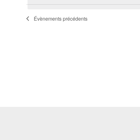
date.
clé.
Évènements
précédents