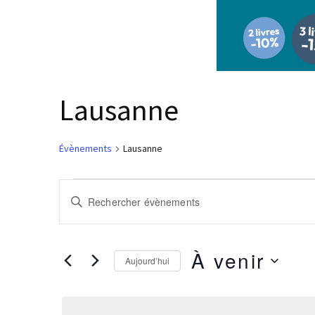
Lausanne
Évènements
Lausanne
Évènements
Recherche
Saisir
et
mot-
navigation
clé.
de
Rechercher
À venir
Aujourd’hui
vues
Évènements
Sélectionnez
par
Évènements
une
mot-