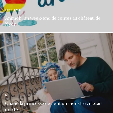
conte
Nyon
Animoh, un week-end de contes au château de
Nyon
Livre
Quand la princesse devient un monstre : il était
une IA…