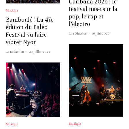
Caribana 2026 : le
festival mise sur la
Musique
pop, le rap et
Bamboulé ! La 47e
l’électro
édition du Paléo
Festival va faire
La rédaction
·
16 juin 2026
vibrer Nyon
La Rédaction
·
20 juillet 2024
Musique
Musique