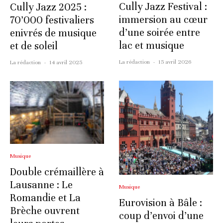
Cully Jazz Festival :
Cully Jazz 2025 :
immersion au cœur
70’000 festivaliers
d’une soirée entre
enivrés de musique
lac et musique
et de soleil
La rédaction
·
15 avril 2026
La rédaction
·
14 avril 2025
Musique
Double crémaillère à
Lausanne : Le
Musique
Romandie et La
Eurovision à Bâle :
Brèche ouvrent
coup d’envoi d’une