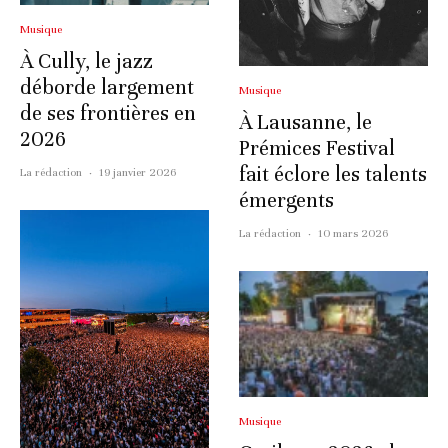
Musique
À Cully, le jazz
déborde largement
Musique
de ses frontières en
À Lausanne, le
2026
Prémices Festival
fait éclore les talents
La rédaction
·
19 janvier 2026
émergents
La rédaction
·
10 mars 2026
Musique