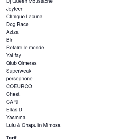
Dj Queen Moustache
Jeyleen
Clinique Lacuna
Dog Race
Aziza
Bin
Refaire le monde
Yalifay
Qlub Qimeras
Superweak
persephone
COEURCO
Chest.
CARI
Elias D
Yasmina
Lulu & Chapulin Mimosa
Tarif