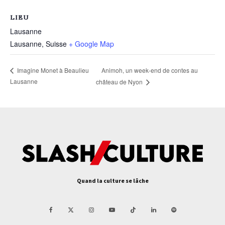
LIEU
Lausanne
Lausanne
,
Suisse
+ Google Map
Animoh, un week-end de contes au
Imagine Monet à Beaulieu
Lausanne
château de Nyon
Quand la culture se lâche