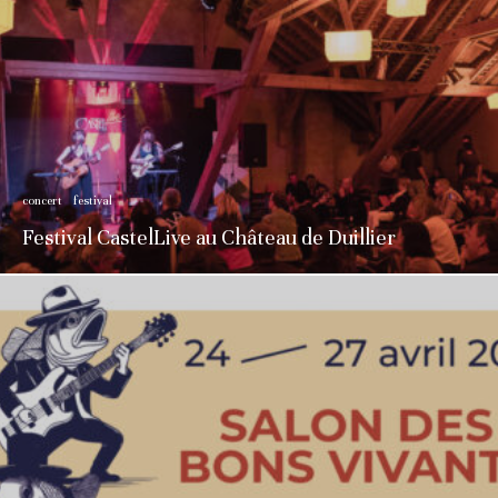
concert
festival
Festival CastelLive au Château de Duillier