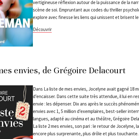
vertigineuse réflexion autour de la puissance de la narr
scène de soi. Empruntant aux codes du thriller psycho
explore avec finesse les liens qui unissent et brisent le
Découvrir
 mes envies, de Grégoire Delacourt
Dans La liste de mes envies, Jocelyne avait gagné 18 mil
d’encaisser. Dans cette suite très attendue, il lui en re
envie : les dépenser. Dix ans après le succès phénomén
envies avec 1, 5 million d’exemplaires, best-seller inter
langues, adapté au cinéma et au théâtre, Grégoire Dela
La liste 2 mes envies, son pari : le retour de Jocelyne, l
encore plus surprenante, plus drôle et plus touchante.