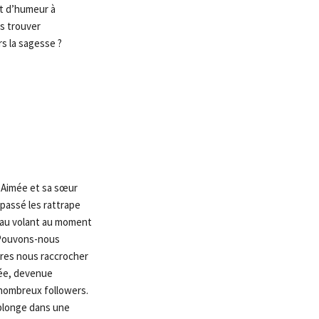
nt d’humeur à
ls trouver
rs la sagesse ?
e, Aimée et sa sœur
 passé les rattrape
t au volant au moment
. Pouvons-nous
ires nous raccrocher
mée, devenue
 nombreux followers.
 plonge dans une