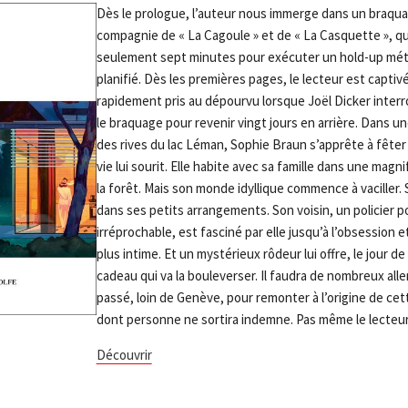
Dès le prologue, l’auteur nous immerge dans un braqu
compagnie de « La Cagoule » et de « La Casquette », q
seulement sept minutes pour exécuter un hold-up mé
planifié. Dès les premières pages, le lecteur est captiv
rapidement pris au dépourvu lorsque Joël Dicker inte
le braquage pour revenir vingt jours en arrière. Dans u
des rives du lac Léman, Sophie Braun s’apprête à fêter
vie lui sourit. Elle habite avec sa famille dans une magni
la forêt. Mais son monde idyllique commence à vaciller.
dans ses petits arrangements. Son voisin, un policier 
irréprochable, est fasciné par elle jusqu’à l’obsession et
plus intime. Et un mystérieux rôdeur lui offre, le jour d
cadeau qui va la bouleverser. Il faudra de nombreux alle
passé, loin de Genève, pour remonter à l’origine de cet
dont personne ne sortira indemne. Pas même le lecteur
Découvrir