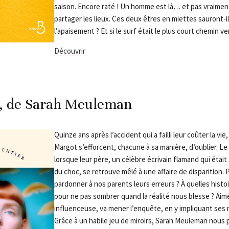
saison. Encore raté ! Un homme est là… et pas vraime
partager les lieux. Ces deux êtres en miettes sauront-i
l’apaisement ? Et si le surf était le plus court chemin ve
Découvrir
, de Sarah Meuleman
Quinze ans après l’accident qui a failli leur coûter la vi
Margot s’efforcent, chacune à sa manière, d’oublier. Le
lorsque leur père, un célèbre écrivain flamand qui étai
du choc, se retrouve mêlé à une affaire de disparition
pardonner à nos parents leurs erreurs ? À quelles histo
pour ne pas sombrer quand la réalité nous blesse ? Ai
influenceuse, va mener l’enquête, en y impliquant ses
Grâce à un habile jeu de miroirs, Sarah Meuleman nous