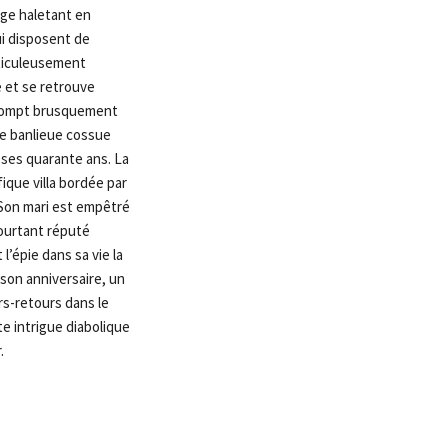
age haletant en
ui disposent de
ticuleusement
é et se retrouve
rrompt brusquement
ne banlieue cossue
 ses quarante ans. La
fique villa bordée par
 Son mari est empêtré
pourtant réputé
 l’épie dans sa vie la
e son anniversaire, un
rs-retours dans le
te intrigue diabolique
.