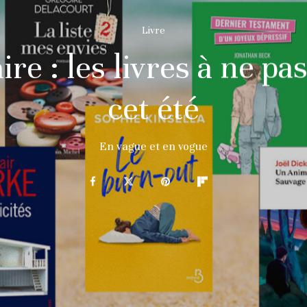
Livre
aire : les livres à ne 
cet été
En vague et en vogue