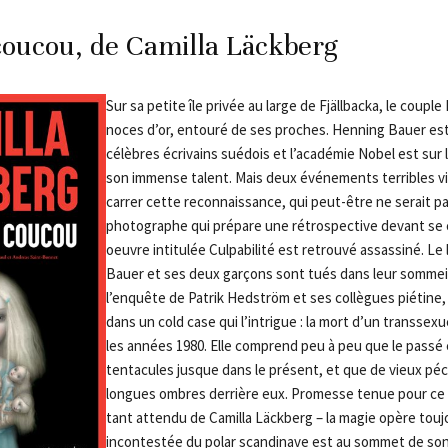
coucou, de Camilla Läckberg
Sur sa petite île privée au large de Fjällbacka, le coupl
noces d’or, entouré de ses proches. Henning Bauer est
célèbres écrivains suédois et l’académie Nobel est sur 
son immense talent. Mais deux événements terribles v
carrer cette reconnaissance, qui peut-être ne serait pa
photographe qui prépare une rétrospective devant se 
oeuvre intitulée Culpabilité est retrouvé assassiné. Le l
Bauer et ses deux garçons sont tués dans leur sommeil
l’enquête de Patrik Hedström et ses collègues piétine, 
dans un cold case qui l’intrigue : la mort d’un transsex
les années 1980. Elle comprend peu à peu que le passé
tentacules jusque dans le présent, et que de vieux péc
longues ombres derrière eux. Promesse tenue pour ce 
tant attendu de Camilla Läckberg – la magie opère toujo
incontestée du polar scandinave est au sommet de son 