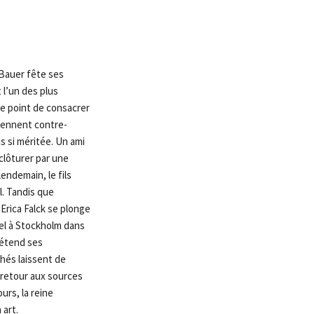
e Bauer fête ses
 l’un des plus
le point de consacrer
iennent contre-
s si méritée. Un ami
clôturer par une
endemain, le fils
. Tandis que
Erica Falck se plonge
uel à Stockholm dans
 étend ses
hés laissent de
retour aux sources
urs, la reine
art.