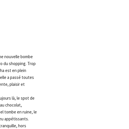
 une nouvelle bombe
cro du shopping. Trop
ha est en plein
 elle a passé toutes
te, plaisir et
ujours là, le spot de
 au chocolat,
el tombe en ruine, le
peu appétissants.
ranquille, hors