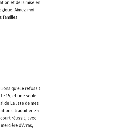
ation et de la mise en
logique, Aimez-moi
s familles.
lions qu’elle refusait
ste 15, et une seule
al de La liste de mes
national traduit en 35
court réussit, avec
a mercière d’Arras,