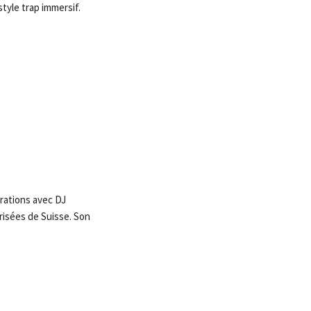
style trap immersif.
orations avec DJ
risées de Suisse. Son