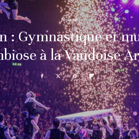
Musique
n : Gymnastique et mu
biose à la Vaudoise A