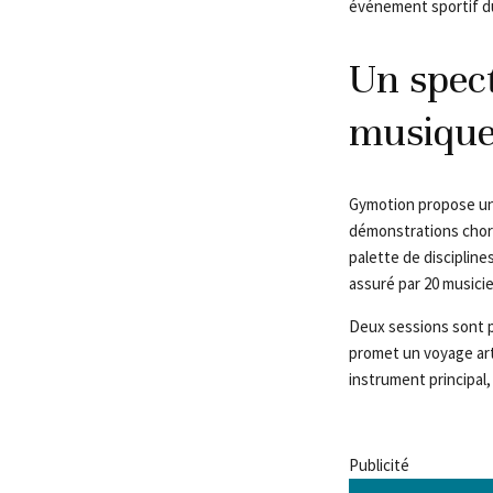
événement sportif d
Un spect
musiqu
Gymotion propose une
démonstrations choré
palette de discipli
assuré par 20 musici
Deux sessions sont 
promet un voyage art
instrument principal
Publicité