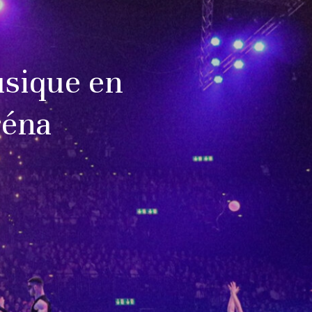
sique en
réna