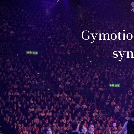
Gymotio
sym