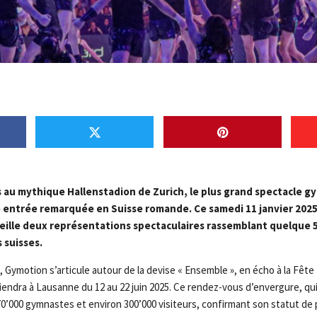
s au mythique Hallenstadion de Zurich, le plus grand spectacle g
 entrée remarquée en Suisse romande. Ce samedi 11 janvier 2025
cueille deux représentations spectaculaires rassemblant quelque
s suisses.
 Gymotion s’articule autour de la devise « Ensemble », en écho à la Fête
endra à Lausanne du 12 au 22 juin 2025. Ce rendez-vous d’envergure, qui a
70’000 gymnastes et environ 300’000 visiteurs, confirmant son statut de 