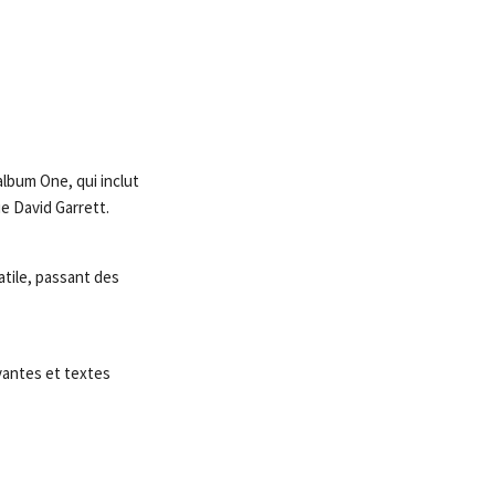
album One, qui inclut
ue David Garrett.
atile, passant des
vantes et textes