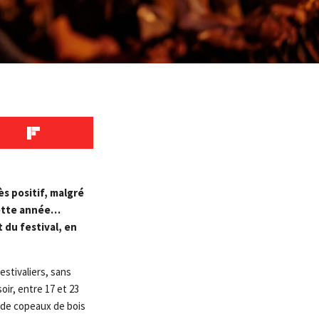
ès positif, malgré
 cette année…
t du festival, en
estivaliers, sans
ir, entre 17 et 23
³ de copeaux de bois