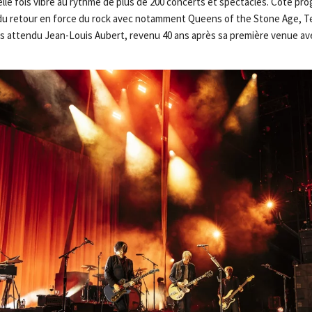
lle fois vibré au rythme de plus de 200 concerts et spectacles. Côté p
 du retour en force du rock avec notamment Queens of the Stone Age, T
rès attendu Jean-Louis Aubert, revenu 40 ans après sa première venue a