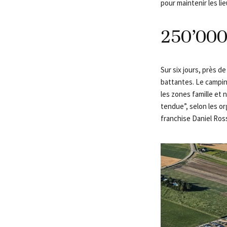
pour maintenir les lie
250’000
Sur six jours, près d
battantes. Le campin
les zones famille et 
tendue”, selon les or
franchise Daniel Ross