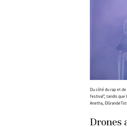
Du côté du rap et de
festival”, tandis que 
Anetha, ElGrandeToto
Drones a