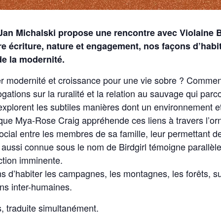
n Jan Michalski propose une
rencontre avec Violaine 
re écriture, nature et engagement, nos façons d’hab
de la modernité.
r modernité et croissance pour une vie sobre ? Comment 
ogations sur la ruralité et la relation au sauvage qui par
s’explorent les subtiles manières dont un environnement et
 que Mya-Rose Craig appréhende ces liens à travers l’orn
 social entre les membres de sa famille, leur permettant d
aussi connue sous le nom de Birdgirl témoigne parallèle
ction imminente.
s d’habiter les campagnes, les montagnes, les forêts, su
ons inter-humaines.
, traduite simultanément.