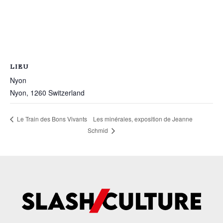
LIEU
Nyon
Nyon
,
1260
Switzerland
Les minérales, exposition de Jeanne
Le Train des Bons Vivants
Schmid