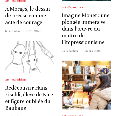
Art - Expositions
Art - Expositions
À Morges, le dessin
Imagine Monet : une
de presse comme
plongée immersive
acte de courage
dans l’œuvre du
La rédaction
·
1 avril 2026
maître de
l’impressionnisme
La rédaction
·
10 mars 2026
Art - Expositions
Redécouvrir Hans
Fischli, élève de Klee
et figure oubliée du
Bauhaus
Art - Expositions