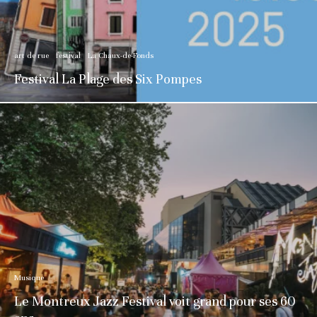
art de rue
festival
La Chaux-de-Fonds
Festival La Plage des Six Pompes
Musique
Le Montreux Jazz Festival voit grand pour ses 60