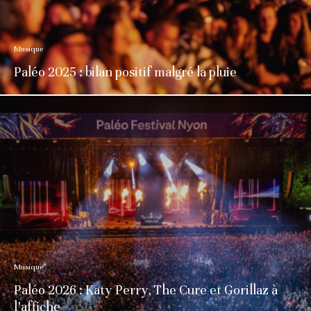
Musique
Paléo 2025 : bilan positif malgré la pluie
Musique
Paléo 2026 : Katy Perry, The Cure et Gorillaz à
l’affiche