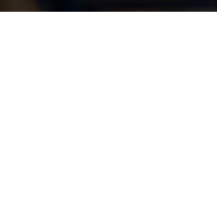
Irène Schweizer, pianiste emblématique du jazz suisse, s’est
éteinte à l’âge de 83 ans. Mardi dernier, elle nous a quittés dans
une institution zurichoise, comme l’a confirmé Intakt Records,
son label de longue date, à l’agence Keystone-ATS.
Depuis ses premières performances de dixieland dans le
restaurant familial jusqu’au free jazz qu’elle a embrassé et
perfectionné sur les scènes internationales, Irène Schweizer a
marqué de son empreinte le monde du jazz. Cette pianiste et