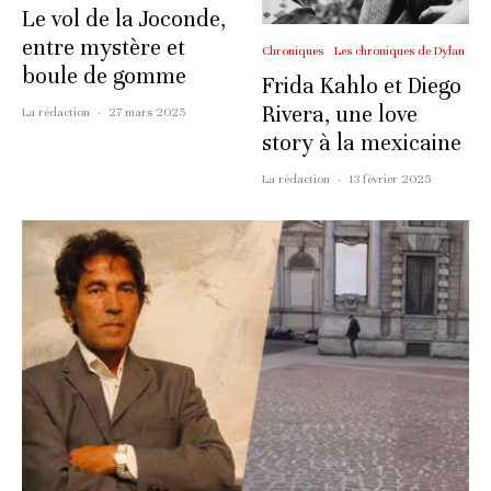
Le vol de la Joconde,
entre mystère et
Chroniques
Les chroniques de Dylan
boule de gomme
Frida Kahlo et Diego
Rivera, une love
La rédaction
·
27 mars 2025
story à la mexicaine
La rédaction
·
13 février 2025