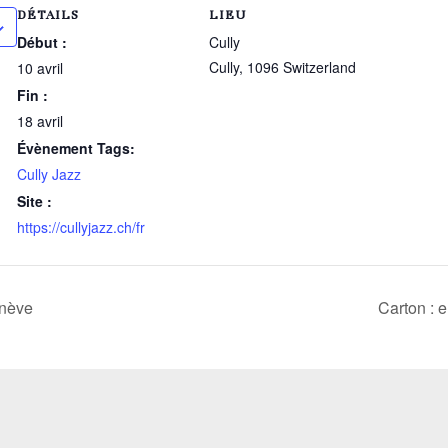
DÉTAILS
LIEU
Début :
Cully
Cully
,
1096
Switzerland
10 avril
Fin :
18 avril
Évènement Tags:
Cully Jazz
Site :
https://cullyjazz.ch/fr
enève
Carton : 