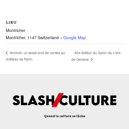
LIEU
Montricher
Montricher
,
1147
Switzerland
+ Google Map
40e édition du Salon du Livre
Animoh, un week-end de contes au
château de Nyon
de Genève
Quand la culture se lâche