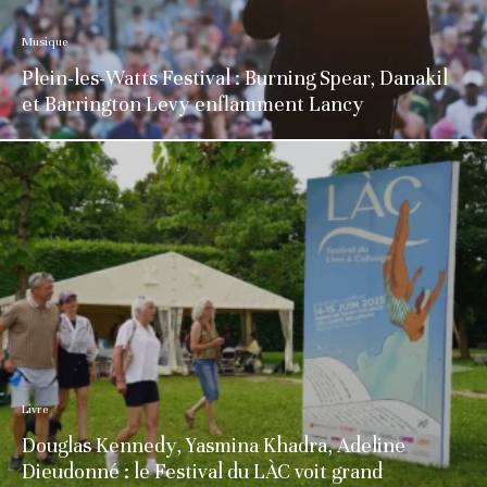
Musique
Plein-les-Watts Festival : Burning Spear, Danakil
et Barrington Levy enflamment Lancy
Livre
Douglas Kennedy, Yasmina Khadra, Adeline
Dieudonné : le Festival du LÀC voit grand