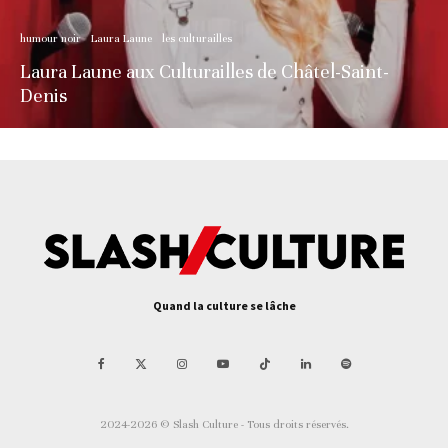
humour noir
Laura Laune
les culturailles
Laura Laune aux Culturailles de Châtel-Saint-
Denis
Quand la culture se lâche
2024-2026 © Slash Culture - Tous droits réservés.