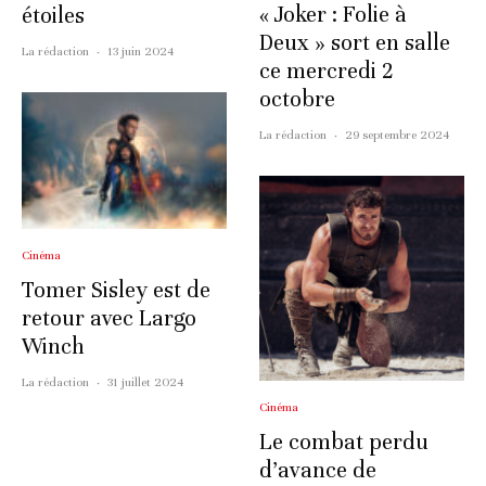
« Joker : Folie à
étoiles
Deux » sort en salle
La rédaction
·
13 juin 2024
ce mercredi 2
octobre
La rédaction
·
29 septembre 2024
Cinéma
Tomer Sisley est de
retour avec Largo
Winch
La rédaction
·
31 juillet 2024
Cinéma
Le combat perdu
d’avance de