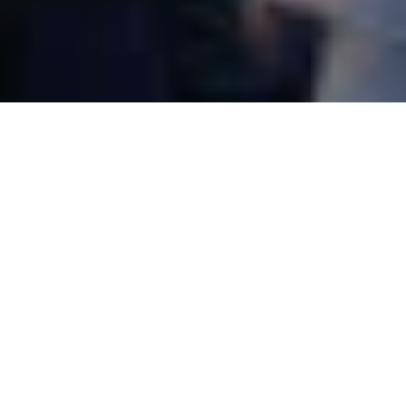
Écrit par
La rédaction
Photo
chaux-de-fonds.ch
Lieu
La Chaux-de-Fonds
La Chaux-de-Fonds Capitale culturelle suisse 2027 a