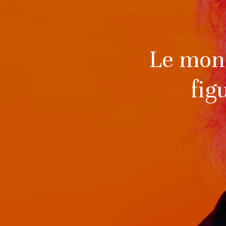
Le mond
fig