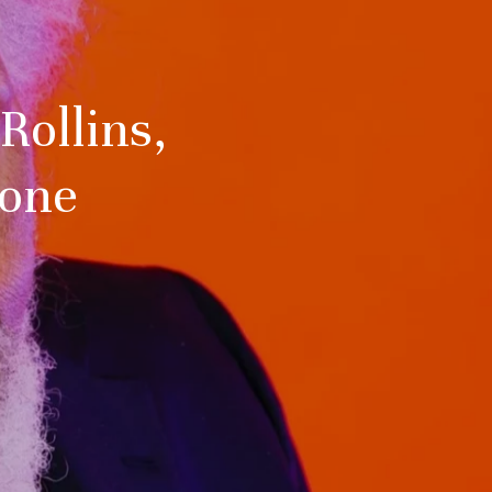
Rollins,
hone