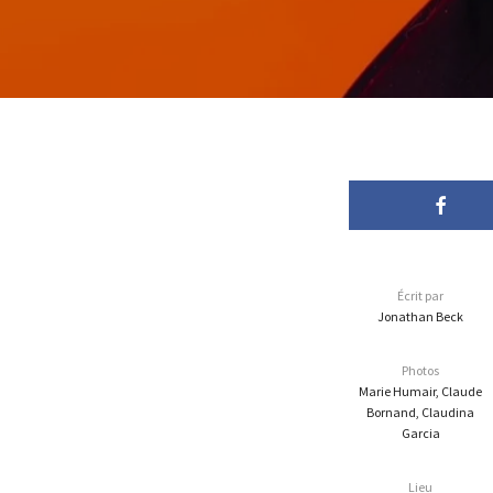
Écrit par
Jonathan Beck
Photos
Marie Humair, Claude
Bornand, Claudina
Garcia
Lieu