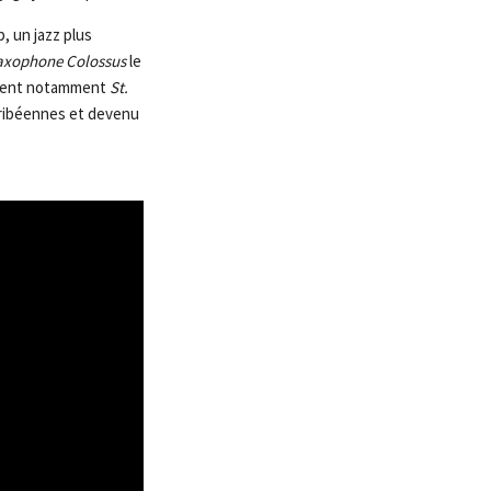
, un jazz plus
axophone Colossus
le
ntient notamment
St.
aribéennes et devenu