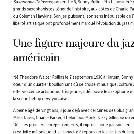
Saxophone Colossus
paru en 1956, Sonny Rollins était considéré
grands saxophonistes ténor de l’histoire, aux côtés de Charlie P
ou Coleman Hawkins. Son jeu puissant, son sens inépuisable de l’
liberté artistique ont profondément marqué l’évolution du jazz 
Une figure majeure du ja
américain
Né Theodore Walter Rollins le 7 septembre 1930 à Harlem, Sonny R
cœur d’un quartier bouillonnant où se croisent musique, culture 
effervescence artistique. Très jeune, il découvre le saxophone e
la scène bebop new-yorkaise.
À peine âgé de vingt ans, il joue déjà avec certaines des plus gran
Miles Davis, Charlie Parker, Thelonious Monk, Dizzy Gillespie ou
Dès ses premiers enregistrements, il impressionne par son sens 
créativité mélodique et sa capacité à repousser les limites du lan