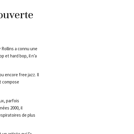
ouverte
 Rollins a connu une
 et hard bop, il n’a
u encore free jazz. Il
et compose
x, parfois
nées 2000, il
spiratoires de plus
un artiste qui l’a