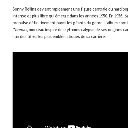
Sonny Rollins devient rapidement une figure centrale du hard bop
intense et plus libre qui émerge dans les années 1950. En 1956,
S
propulse définitivement parmi les géants du genre. L’album co
Thomas
, morceau inspiré des rythmes calypso de ses origines c
l’un des titres les plus emblématiques de sa carrière.