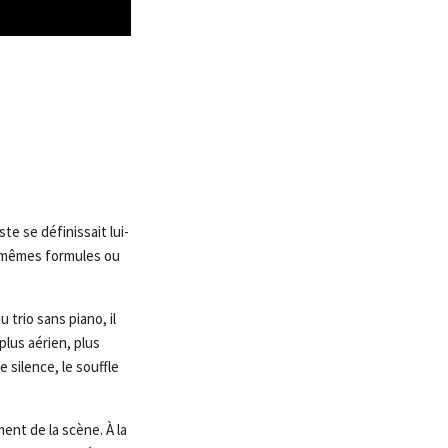
te se définissait lui-
 mêmes formules ou
 trio sans piano, il
lus aérien, plus
e silence, le souffle
ent de la scène. À la