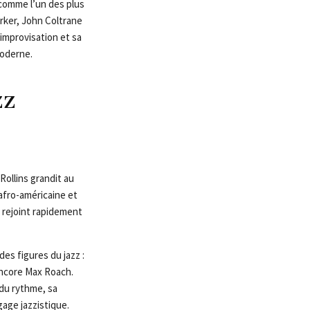
 comme l’un des plus
arker, John Coltrane
improvisation et sa
moderne.
zz
ollins grandit au
afro-américaine et
t rejoint rapidement
des figures du jazz :
 encore Max Roach.
du rythme, sa
gage jazzistique.