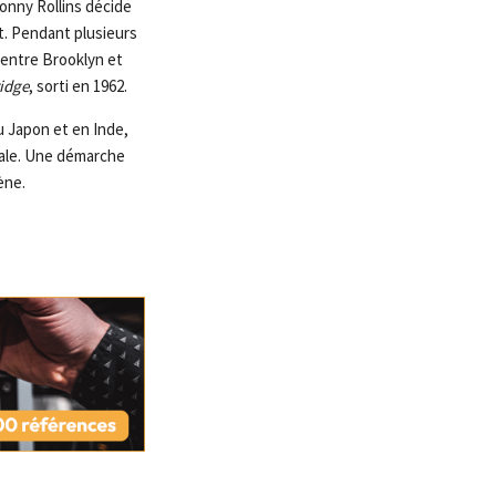
Sonny Rollins décide
t. Pendant plusieurs
 entre Brooklyn et
idge
, sorti en 1962.
u Japon et en Inde,
ntale. Une démarche
ène.