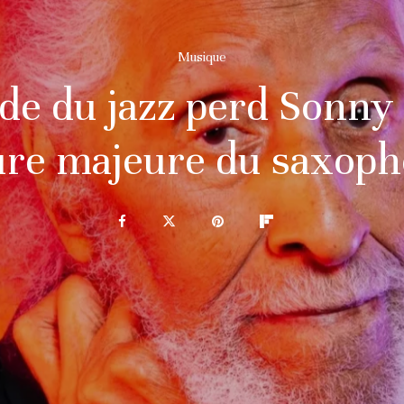
Musique
e du jazz perd Sonny 
ure majeure du saxop