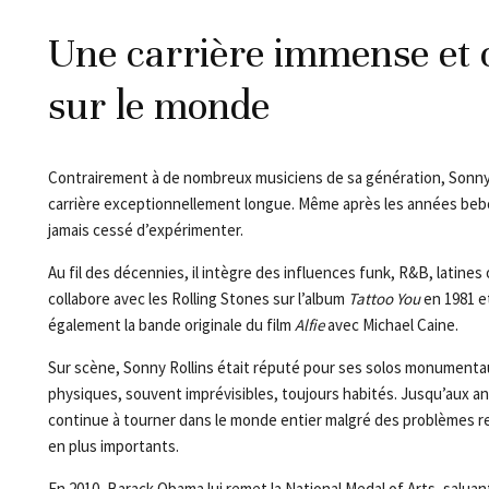
Une carrière immense et 
sur le monde
Contrairement à de nombreux musiciens de sa génération, Sonny
carrière exceptionnellement longue. Même après les années bebop
jamais cessé d’expérimenter.
Au fil des décennies, il intègre des influences funk, R&B, latines o
collabore avec les Rolling Stones sur l’album
Tattoo You
en 1981 
également la bande originale du film
Alfie
avec Michael Caine.
Sur scène, Sonny Rollins était réputé pour ses solos monumentau
physiques, souvent imprévisibles, toujours habités. Jusqu’aux an
continue à tourner dans le monde entier malgré des problèmes re
en plus importants.
En 2010, Barack Obama lui remet la National Medal of Arts, saluant 