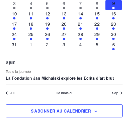
vues
1
1
1
1
1
1
1
3
4
5
6
7
8
9
évènement
évènement
évènement
évènement
évènement
évènement
évène
Évèneme
1
1
1
1
1
1
1
10
11
12
13
14
15
16
évènement
évènement
évènement
évènement
évènement
évènement
évènem
1
1
1
1
1
1
1
17
18
19
20
21
22
23
évènement
évènement
évènement
évènement
évènement
évènement
évènem
1
1
1
1
1
1
1
24
25
26
27
28
29
30
évènement
évènement
évènement
évènement
évènement
évènement
évènem
0
0
0
0
0
0
1
31
1
2
3
4
5
6
évènements
évènements
évènements
évènements
évènements
évènements
évènem
6 juin
Toute la journée
La Fondation Jan Michalski explore les Écrits d’art brut
Juil
Ce mois-ci
Sep
S’ABONNER AU CALENDRIER