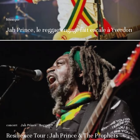
Musique
Jah Prince, le reggae engagé fait escale à Yverdon
concert
Jah Prince
Reggae
Resilience Tour : Jah Prince & The Prophets