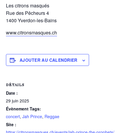
Les citrons masqués
Rue des Pêcheurs 4
1400 Yverdon-les-Bains
www.citronsmasques.ch
AJOUTER AU CALENDRIER
DÉTAILS
Date :
29 juin 2025
Évènement Tags:
concert
,
Jah Prince
,
Reggae
Site :
https://citronsmasques.ch/events/jah-prince-the-prophets/